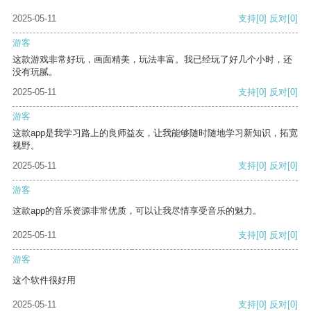
2025-05-11
支持
[0]
反对
[0]
游客
这款游戏非常好玩，画面精美，玩法丰富。我已经玩了好几个小时，还
没有玩腻。
2025-05-11
支持
[0]
反对
[0]
游客
这款app是我学习路上的良师益友，让我能够随时随地学习新知识，拓宽
视野。
2025-05-11
支持
[0]
反对
[0]
游客
这款app的音乐资源非常优质，可以让我尽情享受音乐的魅力。
2025-05-11
支持
[0]
反对
[0]
游客
这个软件很好用
2025-05-11
支持
[0]
反对
[0]