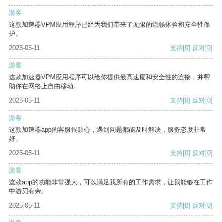
游客
这款加速器VPM应用程序已经为我们带来了无限的流畅体验和安全性保
护。
2025-05-11
支持
[0]
反对
[0]
游客
这款加速器VPM应用程序可以给你提供最高速度和安全性的连接，并帮
助你在网络上自由移动。
2025-05-11
支持
[0]
反对
[0]
游客
这款加速器app的客服很贴心，遇到问题都能及时解决，服务态度非常
好。
2025-05-11
支持
[0]
反对
[0]
游客
这款app的功能非常强大，可以满足我所有的工作需求，让我能够在工作
中游刃有余。
2025-05-11
支持
[0]
反对
[0]