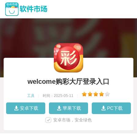
welcome购彩大厅登录入口
工具
|
时间：2025-05-11
|
安卓下载
苹果下载
PC下载
安卓市场，安全绿色