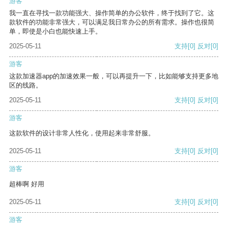
游客
我一直在寻找一款功能强大、操作简单的办公软件，终于找到了它。这
款软件的功能非常强大，可以满足我日常办公的所有需求。操作也很简
单，即使是小白也能快速上手。
2025-05-11
支持
[0]
反对
[0]
游客
这款加速器app的加速效果一般，可以再提升一下，比如能够支持更多地
区的线路。
2025-05-11
支持
[0]
反对
[0]
游客
这款软件的设计非常人性化，使用起来非常舒服。
2025-05-11
支持
[0]
反对
[0]
游客
超棒啊 好用
2025-05-11
支持
[0]
反对
[0]
游客