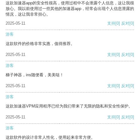
这款加速器app的安全性很高，使用过程中不会泄露个人信息，这让我很
放心。我以前使用过一些其他的加速器app，经常会出现个人信息泄露的
情况，这让我非常担心。
2025-05-11
支持
[0]
反对
[0]
游客
这款软件的价格非常实惠，值得推荐。
2025-05-11
支持
[0]
反对
[0]
游客
梯子神器，ins随便看，美美哒！
2025-05-11
支持
[0]
反对
[0]
游客
这款加速器VPM应用程序已经为我们带来了无限的隐私和安全性保护。
2025-05-11
支持
[0]
反对
[0]
游客
这款软件的设计非常人性化，使用起来非常方便。