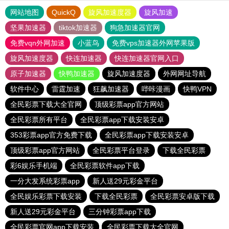
网站地图
QuickQ
旋风加速度器
旋风加速
坚果加速器
tiktok加速器
狗急加速器官网
免费vqn外网加速
小蓝鸟
免费vps加速器外网苹果版
旋风加速度器
快连加速器
快连加速器官网入口
原子加速器
快鸭加速器
旋风加速度器
外网网址导航
软件中心
雷霆加速
狂飙加速器
哔咔漫画
快鸭VPN
全民彩票下载大全官网
顶级彩票app官方网站
全民彩票所有平台
全民彩票app下载安装安卓
353彩票app官方免费下载
全民彩票app下载安装安卓
顶级彩票app官方网站
全民彩票平台登录
下载全民彩票
彩6娱乐手机端
全民彩票软件app下载
一分大发系统彩票app
新人送29元彩金平台
全民娱乐彩票下载安装
下载全民彩票
全民彩票安卓版下载
新人送29元彩金平台
三分钟彩票app下载
全民彩票官网app下载安装
全民彩票下载大全官网