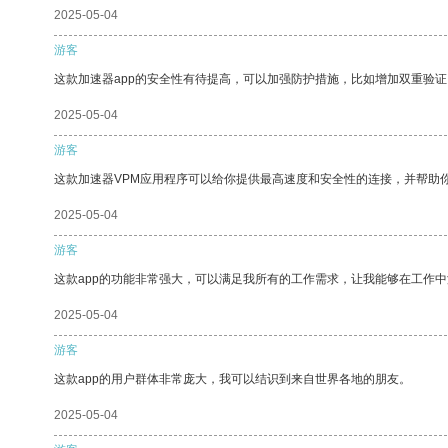
2025-05-04
游客
这款加速器app的安全性有待提高，可以加强防护措施，比如增加双重验证
2025-05-04
游客
这款加速器VPM应用程序可以给你提供最高速度和安全性的连接，并帮助
2025-05-04
游客
这款app的功能非常强大，可以满足我所有的工作需求，让我能够在工作
2025-05-04
游客
这款app的用户群体非常庞大，我可以结识到来自世界各地的朋友。
2025-05-04