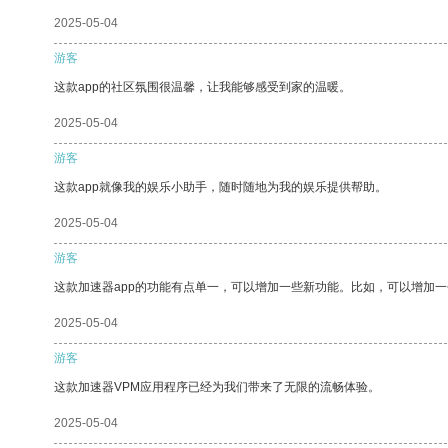
2025-05-04
游客
这款app的社区氛围很温馨，让我能够感受到家的温暖。
2025-05-04
游客
这款app就像我的娱乐小助手，随时随地为我的娱乐提供帮助。
2025-05-04
游客
这款加速器app的功能有点单一，可以增加一些新功能。比如，可以增加
2025-05-04
游客
这款加速器VPM应用程序已经为我们带来了无限的流畅体验。
2025-05-04