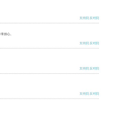
支持
[0]
反对
[0]
非常担心。
支持
[0]
反对
[0]
支持
[0]
反对
[0]
支持
[0]
反对
[0]