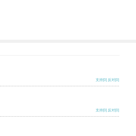
支持
[0]
反对
[0]
支持
[0]
反对
[0]