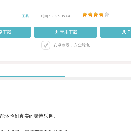
工具
|
时间：2025-05-04
|
卓下载
苹果下载
安卓市场，安全绿色
能体验到真实的赌博乐趣。
。