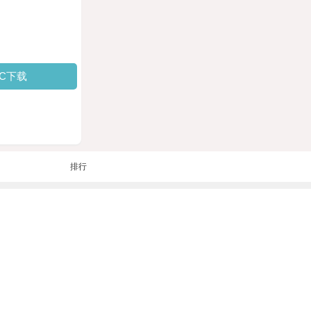
PC下载
排行