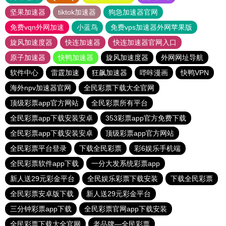
坚果加速器
tiktok加速器
狗急加速器官网
免费vqn外网加速
小蓝鸟
免费vps加速器外网苹果版
旋风加速度器
快连加速器
快连加速器官网入口
原子加速器
快鸭加速器
旋风加速度器
外网网址导航
软件中心
雷霆加速
狂飙加速器
哔咔漫画
快鸭VPN
海外npv加速器官网
全民彩票下载大全官网
顶级彩票app官方网站
全民彩票所有平台
全民彩票app下载安装安卓
353彩票app官方免费下载
全民彩票app下载安装安卓
顶级彩票app官方网站
全民彩票平台登录
下载全民彩票
彩6娱乐手机端
全民彩票软件app下载
一分大发系统彩票app
新人送29元彩金平台
全民娱乐彩票下载安装
下载全民彩票
全民彩票安卓版下载
新人送29元彩金平台
三分钟彩票app下载
全民彩票官网app下载安装
全民彩票下载大全官网
老品牌—全民彩票