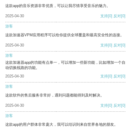
这款app的音乐资源非常优质，可以让我尽情享受音乐的魅力。
2025-04-30
支持
[0]
反对
[0]
游客
这款加速器VPM应用程序可以给你提供全球覆盖和最高安全性的连接。
2025-04-30
支持
[0]
反对
[0]
游客
这款加速器app的功能有点单一，可以增加一些新功能，比如增加一个自
动切换线路的功能。
2025-04-30
支持
[0]
反对
[0]
游客
这款软件的售后服务非常好，遇到问题都能得到及时解决。
2025-04-30
支持
[0]
反对
[0]
游客
这款app的用户群体非常庞大，我可以结识到来自世界各地的朋友。