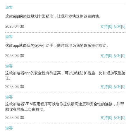
游客
这款app的路线规划非常精准，让我能够快速到达目的地。
2025-04-30
支持
[0]
反对
[0]
游客
这款app就像我的娱乐小助手，随时随地为我的娱乐提供帮助。
2025-04-30
支持
[0]
反对
[0]
游客
这款加速器app的安全性有待提高，可以加强防护措施，比如增加双重验
证。
2025-04-30
支持
[0]
反对
[0]
游客
这款加速器VPM应用程序可以给你提供最高速度和安全性的连接，并帮
助你在网络上自由移动。
2025-04-30
支持
[0]
反对
[0]
游客