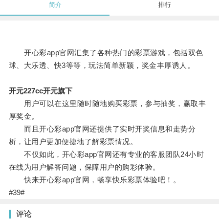
简介
排行
开心彩app官网汇集了各种热门的彩票游戏，包括双色
球、大乐透、快3等等，玩法简单新颖，奖金丰厚诱人。
开元227cc开元旗下
用户可以在这里随时随地购买彩票，参与抽奖，赢取丰
厚奖金。
而且开心彩app官网还提供了实时开奖信息和走势分
析，让用户更加便捷地了解彩票情况。
不仅如此，开心彩app官网还有专业的客服团队24小时
在线为用户解答问题，保障用户的购彩体验。
快来开心彩app官网，畅享快乐彩票体验吧！。
#39#
评论