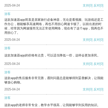
2025-04-24
支持
[0]
反对
[0]
游客
这款加速器app简直是居家旅行必备神器，无论是看视频、玩游戏还是工
作办公，都能畅享高速网络，再也不用担心网速卡顿了。以前出差的时
候，经常因为网速慢而无法正常使用网络，现在有了这个app，我再也不
用担心了。
2025-04-24
支持
[0]
反对
[0]
游客
这款加速器app的价格有点贵，可以适当降低一些，这样会更加亲民。
2025-04-24
支持
[0]
反对
[0]
游客
这款app的售后服务非常完善，遇到问题总是能够得到妥善解决，让我能
够放心购物。
2025-04-24
支持
[0]
反对
[0]
游客
这款app的老师非常专业，教学水平很高，让我能够学到实用的知识。