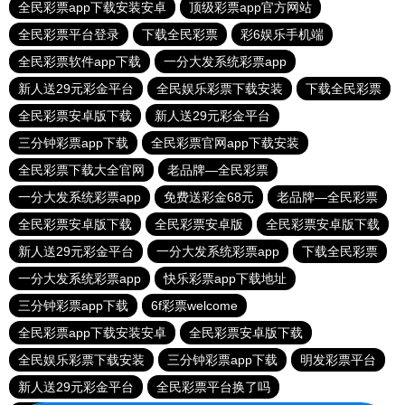
全民彩票app下载安装安卓
顶级彩票app官方网站
全民彩票平台登录
下载全民彩票
彩6娱乐手机端
全民彩票软件app下载
一分大发系统彩票app
新人送29元彩金平台
全民娱乐彩票下载安装
下载全民彩票
全民彩票安卓版下载
新人送29元彩金平台
三分钟彩票app下载
全民彩票官网app下载安装
全民彩票下载大全官网
老品牌—全民彩票
一分大发系统彩票app
免费送彩金68元
老品牌—全民彩票
全民彩票安卓版下载
全民彩票安卓版
全民彩票安卓版下载
新人送29元彩金平台
一分大发系统彩票app
下载全民彩票
一分大发系统彩票app
快乐彩票app下载地址
三分钟彩票app下载
6f彩票welcome
全民彩票app下载安装安卓
全民彩票安卓版下载
全民娱乐彩票下载安装
三分钟彩票app下载
明发彩票平台
新人送29元彩金平台
全民彩票平台换了吗