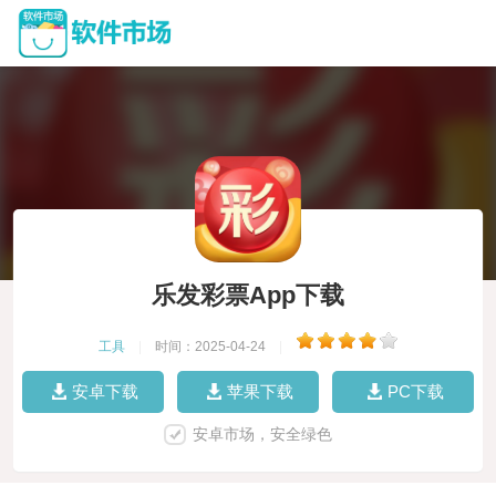
乐发彩票App下载
工具
|
时间：2025-04-24
|
安卓下载
苹果下载
PC下载
安卓市场，安全绿色