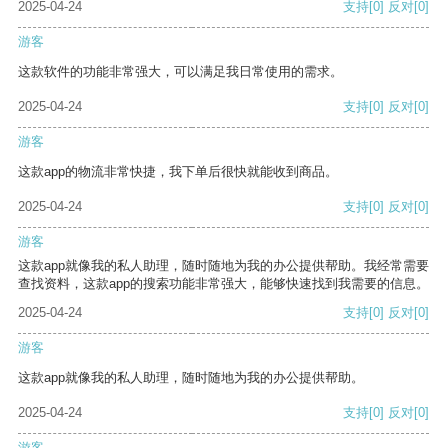
2025-04-24
支持
[0]
反对
[0]
游客
这款软件的功能非常强大，可以满足我日常使用的需求。
2025-04-24
支持
[0]
反对
[0]
游客
这款app的物流非常快捷，我下单后很快就能收到商品。
2025-04-24
支持
[0]
反对
[0]
游客
这款app就像我的私人助理，随时随地为我的办公提供帮助。我经常需要
查找资料，这款app的搜索功能非常强大，能够快速找到我需要的信息。
2025-04-24
支持
[0]
反对
[0]
游客
这款app就像我的私人助理，随时随地为我的办公提供帮助。
2025-04-24
支持
[0]
反对
[0]
游客