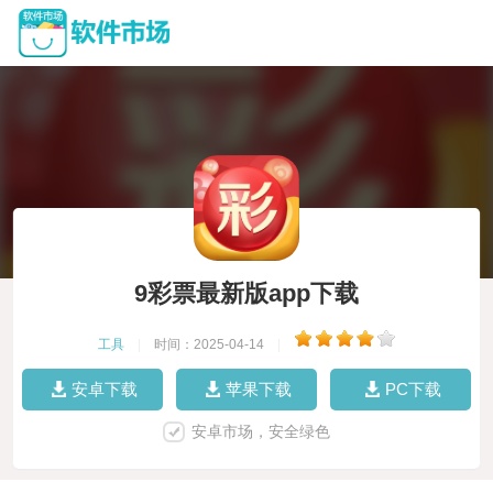
9彩票最新版app下载
工具
|
时间：2025-04-14
|
安卓下载
苹果下载
PC下载
安卓市场，安全绿色