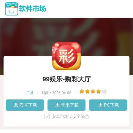
99娱乐-购彩大厅
工具
|
时间：2025-04-08
|
安卓下载
苹果下载
PC下载
安卓市场，安全绿色