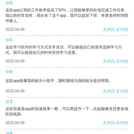
游客
这款app让我的工作效率提高了50%，让我能够更轻松地完成工作任务。
我以前经常加班，现在有了这个app，我可以提前下班，有更多的时间陪
伴家人。
2025-04-08
支持
[0]
反对
[0]
游客
这款学习软件的学习方式非常灵活，可以根据自己的需求选择学习方
式。我可以根据自己的时间安排学习进度。
2025-04-08
支持
[0]
反对
[0]
游客
这款app就像我的娱乐小助手，随时随地为我的娱乐提供帮助。
2025-04-08
支持
[0]
反对
[0]
游客
这款加速器app的加速效果一般，可以再提升一下，比如能够支持更多地
区的线路。
2025-04-08
支持
[0]
反对
[0]
游客