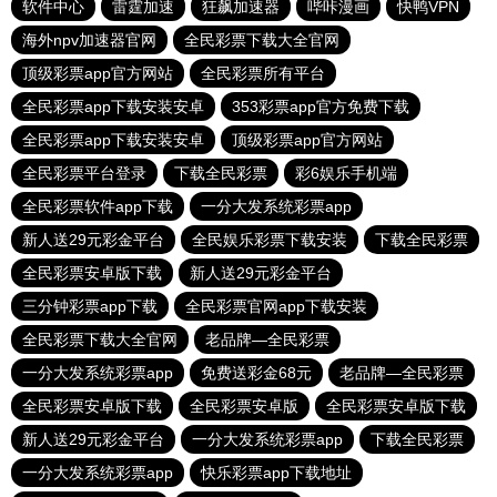
软件中心
雷霆加速
狂飙加速器
哔咔漫画
快鸭VPN
海外npv加速器官网
全民彩票下载大全官网
顶级彩票app官方网站
全民彩票所有平台
全民彩票app下载安装安卓
353彩票app官方免费下载
全民彩票app下载安装安卓
顶级彩票app官方网站
全民彩票平台登录
下载全民彩票
彩6娱乐手机端
全民彩票软件app下载
一分大发系统彩票app
新人送29元彩金平台
全民娱乐彩票下载安装
下载全民彩票
全民彩票安卓版下载
新人送29元彩金平台
三分钟彩票app下载
全民彩票官网app下载安装
全民彩票下载大全官网
老品牌—全民彩票
一分大发系统彩票app
免费送彩金68元
老品牌—全民彩票
全民彩票安卓版下载
全民彩票安卓版
全民彩票安卓版下载
新人送29元彩金平台
一分大发系统彩票app
下载全民彩票
一分大发系统彩票app
快乐彩票app下载地址