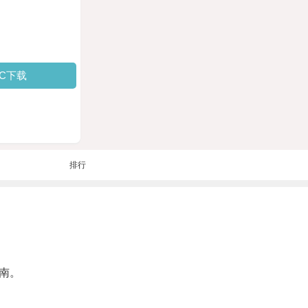
PC下载
排行
南。