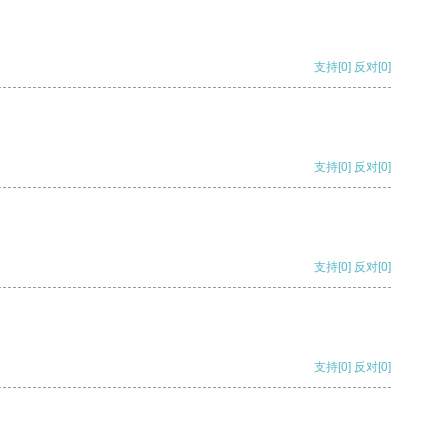
支持
[0]
反对
[0]
支持
[0]
反对
[0]
支持
[0]
反对
[0]
支持
[0]
反对
[0]