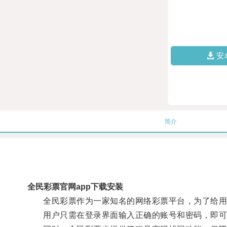
安
简介
全民彩票官网app下载安装
全民彩票作为一家知名的网络彩票平台，为了给用
用户只需在登录界面输入正确的账号和密码，即可