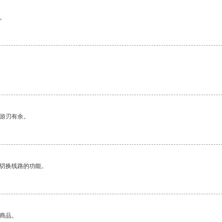
。
。
中游刃有余。
动切换线路的功能。
的商品。