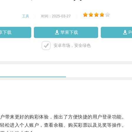
工具
|
时间：2025-03-27
|
卓下载
苹果下载
安卓市场，安全绿色
户带来更好的购彩体验，推出了方便快捷的用户登录功能。
轻松进入个人账户，查看余额、购买彩票以及兑奖等操作。