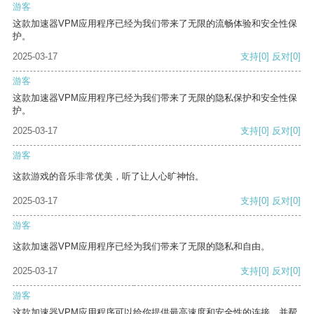
游客
这款加速器VPM应用程序已经为我们带来了无限的流畅体验和安全性保
护。
2025-03-17
支持
[0]
反对
[0]
游客
这款加速器VPM应用程序已经为我们带来了无限的隐私保护和安全性保
护。
2025-03-17
支持
[0]
反对
[0]
游客
这款游戏的音乐非常优美，听了让人心旷神怡。
2025-03-17
支持
[0]
反对
[0]
游客
这款加速器VPM应用程序已经为我们带来了无限的隐私和自由。
2025-03-17
支持
[0]
反对
[0]
游客
这款加速器VPM应用程序可以给你提供最高速度和安全性的连接，并帮