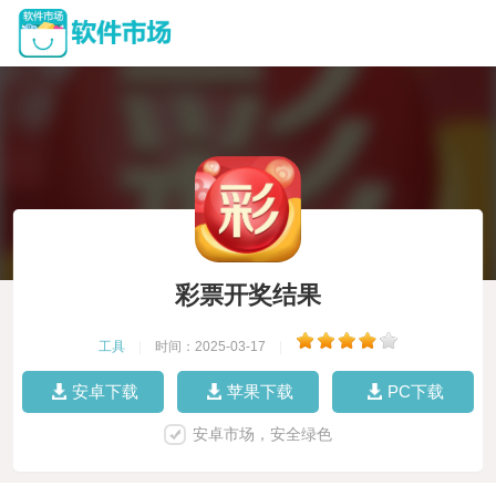
彩票开奖结果
工具
|
时间：2025-03-17
|
安卓下载
苹果下载
PC下载
安卓市场，安全绿色