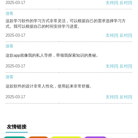
2025-03-17
支持
[0]
反对
[0]
游客
这款学习软件的学习方式非常灵活，可以根据自己的需求选择学习方
式。我可以根据自己的时间安排学习进度。
2025-03-17
支持
[0]
反对
[0]
游客
这款app就像我的私人导师，带领我探索知识的奥秘。
2025-03-17
支持
[0]
反对
[0]
游客
这款软件的设计非常人性化，使用起来非常舒服。
2025-03-17
支持
[0]
反对
[0]
友情链接