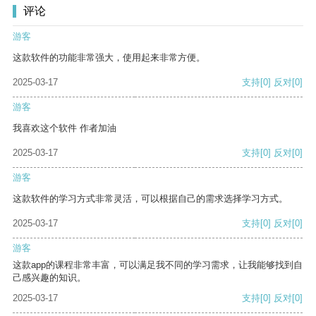
评论
游客
这款软件的功能非常强大，使用起来非常方便。
2025-03-17
支持
[0]
反对
[0]
游客
我喜欢这个软件 作者加油
2025-03-17
支持
[0]
反对
[0]
游客
这款软件的学习方式非常灵活，可以根据自己的需求选择学习方式。
2025-03-17
支持
[0]
反对
[0]
游客
这款app的课程非常丰富，可以满足我不同的学习需求，让我能够找到自
己感兴趣的知识。
2025-03-17
支持
[0]
反对
[0]