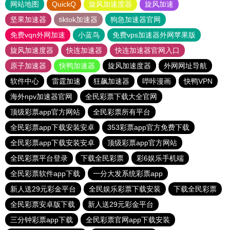
网站地图
QuickQ
旋风加速度器
旋风加速
坚果加速器
tiktok加速器
狗急加速器官网
免费vqn外网加速
小蓝鸟
免费vps加速器外网苹果版
旋风加速度器
快连加速器
快连加速器官网入口
原子加速器
快鸭加速器
旋风加速度器
外网网址导航
软件中心
雷霆加速
狂飙加速器
哔咔漫画
快鸭VPN
海外npv加速器官网
全民彩票下载大全官网
顶级彩票app官方网站
全民彩票所有平台
全民彩票app下载安装安卓
353彩票app官方免费下载
全民彩票app下载安装安卓
顶级彩票app官方网站
全民彩票平台登录
下载全民彩票
彩6娱乐手机端
全民彩票软件app下载
一分大发系统彩票app
新人送29元彩金平台
全民娱乐彩票下载安装
下载全民彩票
全民彩票安卓版下载
新人送29元彩金平台
三分钟彩票app下载
全民彩票官网app下载安装