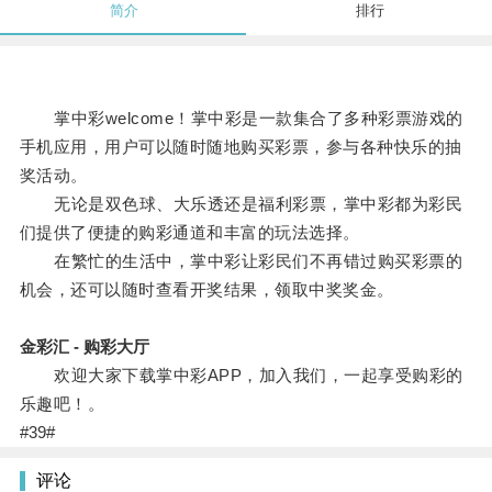
简介
排行
掌中彩welcome！掌中彩是一款集合了多种彩票游戏的
手机应用，用户可以随时随地购买彩票，参与各种快乐的抽
奖活动。
无论是双色球、大乐透还是福利彩票，掌中彩都为彩民
们提供了便捷的购彩通道和丰富的玩法选择。
在繁忙的生活中，掌中彩让彩民们不再错过购买彩票的
机会，还可以随时查看开奖结果，领取中奖奖金。
金彩汇 - 购彩大厅
欢迎大家下载掌中彩APP，加入我们，一起享受购彩的
乐趣吧！。
#39#
评论