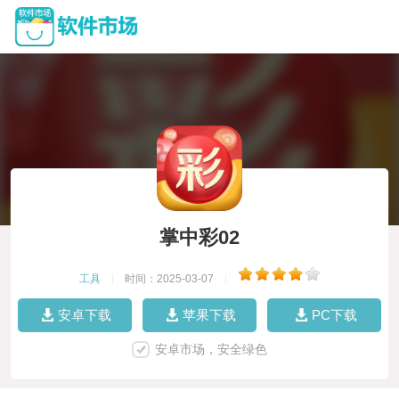
掌中彩02
工具
|
时间：2025-03-07
|
安卓下载
苹果下载
PC下载
安卓市场，安全绿色