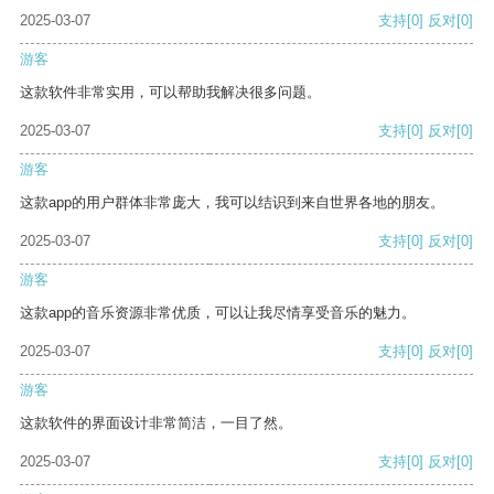
2025-03-07
支持
[0]
反对
[0]
游客
这款软件非常实用，可以帮助我解决很多问题。
2025-03-07
支持
[0]
反对
[0]
游客
这款app的用户群体非常庞大，我可以结识到来自世界各地的朋友。
2025-03-07
支持
[0]
反对
[0]
游客
这款app的音乐资源非常优质，可以让我尽情享受音乐的魅力。
2025-03-07
支持
[0]
反对
[0]
游客
这款软件的界面设计非常简洁，一目了然。
2025-03-07
支持
[0]
反对
[0]